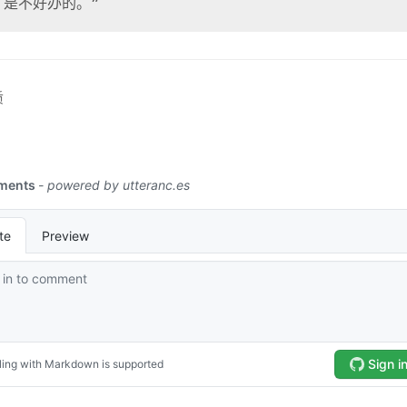
，是不好办的。”
质