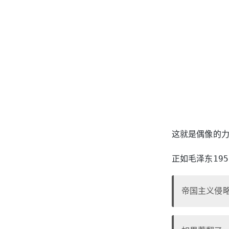
这就是偶像的
正如毛泽东19
帝国主义侵